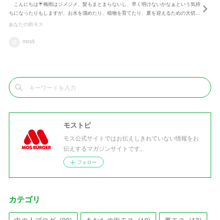
こんにちは☔梅雨はジメジメ、髪もまとまらないし、早く明けないかなぁという気持
ちになったりもしますが、お水を溜めたり、植物を育てたり、夏を迎えるための大切…
あなたの街モス
mos5
モストピ
モス公式サイトではお伝えしきれていない情報をお
伝えするマガジンサイトです。
フォロー
カテゴリ
中の人ブログ
(
20
)
あなたの街モス
(
10
)
裏モス
(
13
)