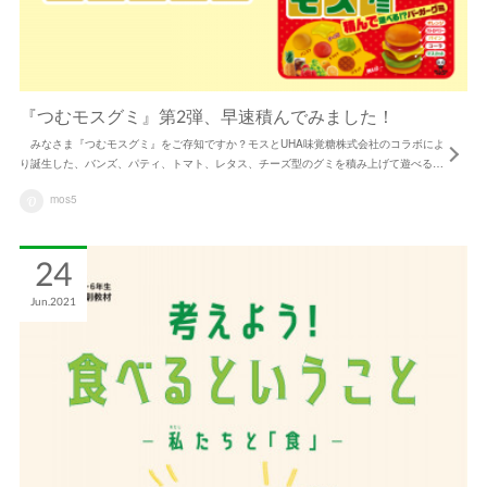
『つむモスグミ』第2弾、早速積んでみました！
みなさま『つむモスグミ』をご存知ですか？モスとUHA味覚糖株式会社のコラボによ
り誕生した、バンズ、パティ、トマト、レタス、チーズ型のグミを積み上げて遊べる…
mos5
24
Jun
2021