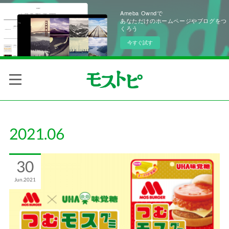
Ameba Owndで
あなただけのホームページやブログをつ
くろう
今すぐ試す
2021
.
06
30
Jun
2021