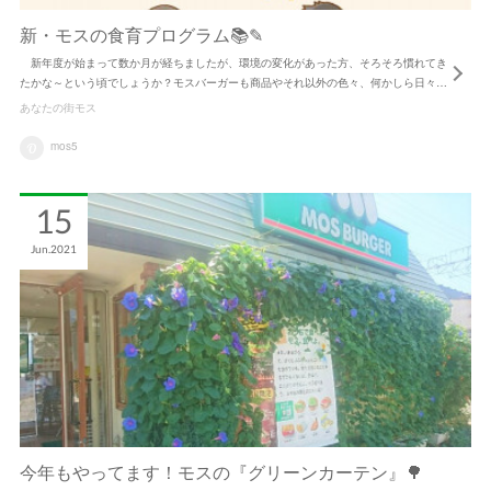
新・モスの食育プログラム📚✎
新年度が始まって数か月が経ちましたが、環境の変化があった方、そろそろ慣れてき
たかな～という頃でしょうか？モスバーガーも商品やそれ以外の色々、何かしら日々…
あなたの街モス
mos5
15
Jun
2021
今年もやってます！モスの『グリーンカーテン』🌳